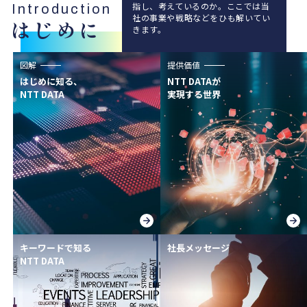
指し、考えているのか。ここでは当
Introduction
社の事業や戦略などをひも解いてい
はじめに
きます。
図解
提供価値
はじめに知る、
NTT DATAが
NTT DATA
実現する世界
キーワードで知る
社長メッセージ
NTT DATA