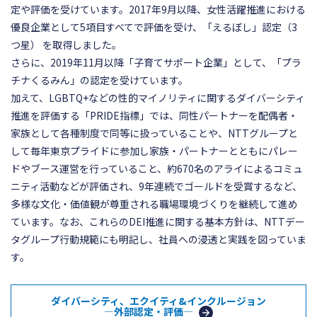
定や評価を受けています。2017年9月以降、女性活躍推進における
優良企業として5項目すべてで評価を受け、「えるぼし」認定（3
つ星） を取得しました。
さらに、2019年11月以降「子育てサポート企業」として、「プラ
チナくるみん」の認定を受けています。
加えて、LGBTQ+などの性的マイノリティに関するダイバーシティ
推進を評価する「PRIDE指標」では、同性パートナーを配偶者・
家族として各種制度で同等に扱っていることや、NTTグループと
して毎年東京プライドに参加し家族・パートナーとともにパレー
ドやブース運営を行っていること、約670名のアライによるコミュ
ニティ活動などが評価され、9年連続でゴールドを受賞するなど、
多様な文化・価値観が尊重される職場環境づくりを継続して進め
ています。なお、これらのDEI推進に関する基本方針は、NTTデー
タグループ行動規範にも明記し、社員への浸透と実践を図っていま
す。
ダイバーシティ、エクイティ&インクルージョン
―外部認定・評価―